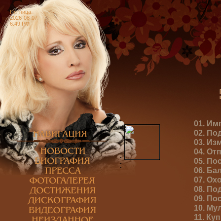
Пятница
2026-08-07
6:49 PM
01. Им
02. По
03. Из
04. От
05. По
06. Ба
07. Ох
08. По
09. По
10. Му
11. Ку