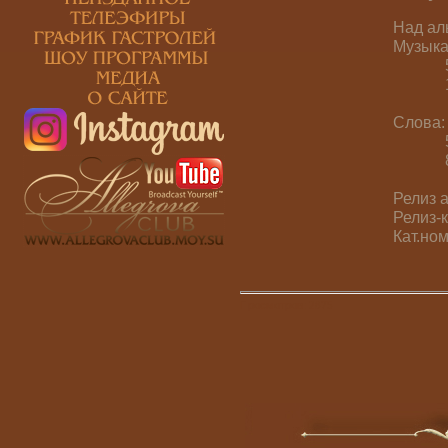
Над ал
Музыка:
5, 6, 
11 - 
Слова: 
5 - Не
8 - М.
Релиз а
Релиз-
Кат.но
Просмотров:
2875