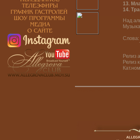
13. Мл
14. Тр
Над ал
Музыка:
Слова: 
7 - И.
Релиз 
Релиз 
Кат.но
Просмотров:
3424
ALLEGR