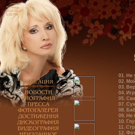
Пятница
2026-08-07
5:50 PM
01. Не
02. Мо
03. Ве
04. Иг
05. Св
07. Су
08. Ба
09. Не
10. Гл
11. Ст
12. Фо