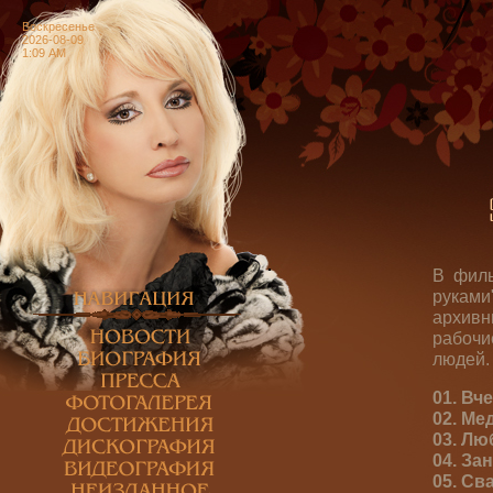
Воскресенье
2026-08-09
1:09 AM
В филь
руками
архивн
рабочи
людей.
01. Вч
02. Ме
03. Л
04. За
05. Св