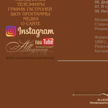
06. Де
07. Я 
08. Не
Музыка
Стихи к
Резник,
Формат:
1998 г.
Релиз-
Кат.ном
Просмотров:
799
ALLEGR
Неофициальн