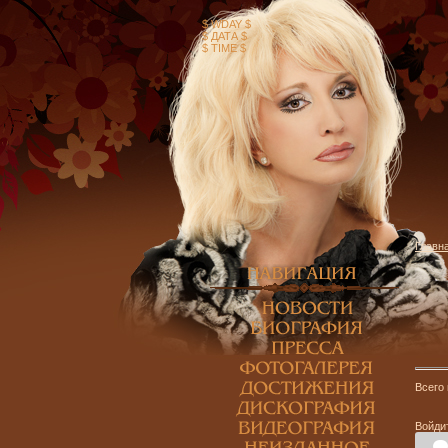
$ WDAY $
$ ДАТА $
$ TIME $
Главн
Всего
Войди