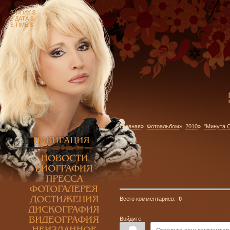
$ WDAY $
$ ДАТА $
$ TIME $
Главная
»
Фотоальбом
»
2010
»
"Минута С
Всего комментариев:
0
Войдите: