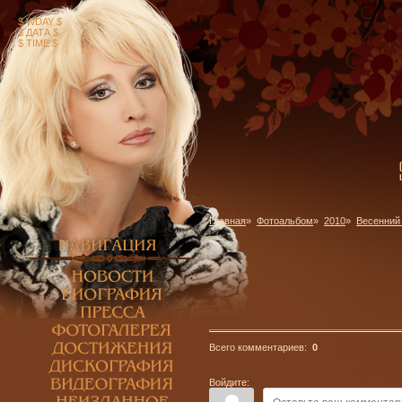
$ WDAY $
$ ДАТА $
$ TIME $
Главная
»
Фотоальбом
»
2010
»
Весенний 
Всего комментариев:
0
Войдите: