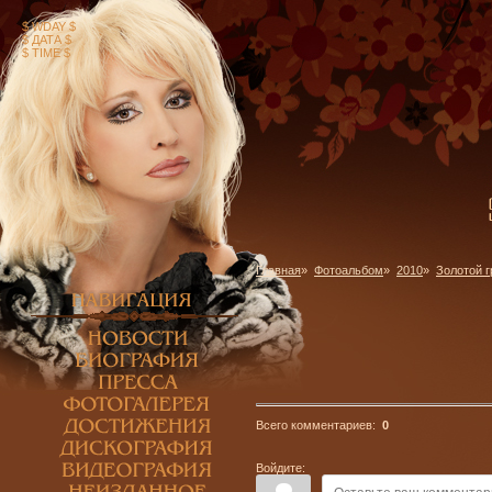
$ WDAY $
$ ДАТА $
$ TIME $
Главная
»
Фотоальбом
»
2010
»
Золотой 
Всего комментариев:
0
Войдите: