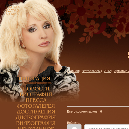
$ WDAY $
$ ДАТА $
$ TIME $
Главная
»
Фотоальбом
»
2012
»
Армавир 2
Всего комментариев:
0
Войдите: