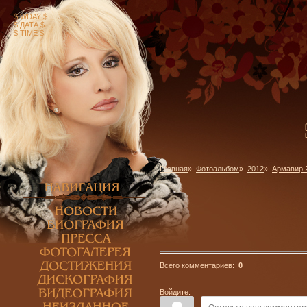
$ WDAY $
$ ДАТА $
$ TIME $
Главная
»
Фотоальбом
»
2012
»
Армавир 2
Всего комментариев:
0
Войдите: