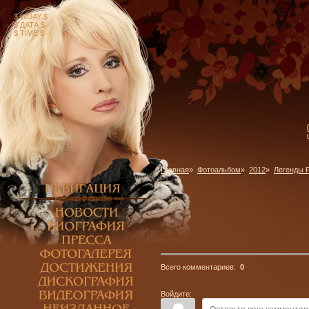
$ WDAY $
$ ДАТА $
$ TIME $
Главная
»
Фотоальбом
»
2012
»
Легенды 
Всего комментариев:
0
Войдите: