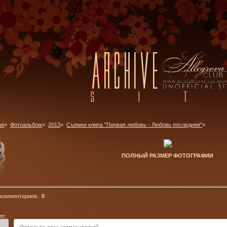
ая
»
Фотоальбом
»
2013
»
Съёмки клипа "Первая любовь - Любовь последняя"
»
ПОЛНЫЙ РАЗМЕР ФОТОГРАФИИ
 комментариев:
0
те: