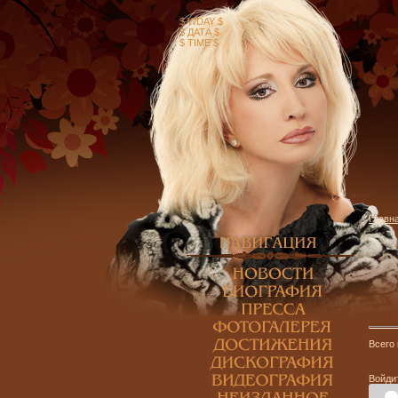
$ WDAY $
$ ДАТА $
$ TIME $
Главн
Всего
Войди