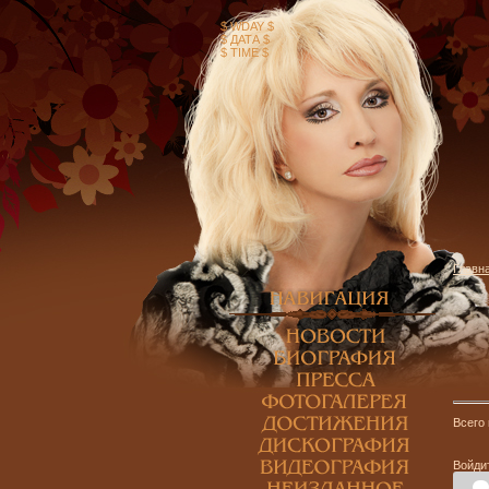
$ WDAY $
$ ДАТА $
$ TIME $
Главн
Всего
Войди