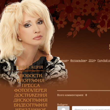
$ WDAY $
$ ДАТА $
$ TIME $
Главная
»
Фотоальбом
»
2014
»
Голубой о
Всего комментариев:
0
Войдите: