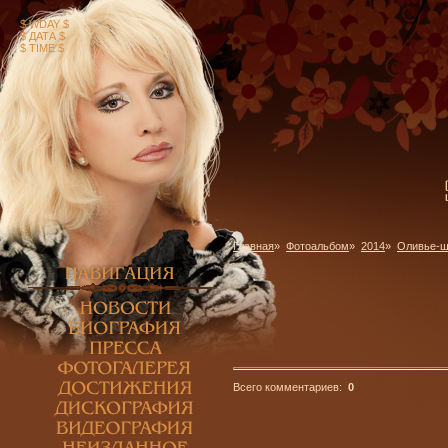
$ WDAY $
$ ДАТА $
$ TIME $
Главная
»
Фотоальбом
»
2014
»
Оливье-
Всего комментариев:
0