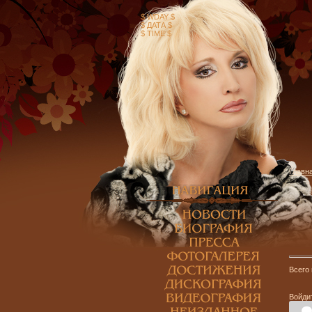
$ WDAY $
$ ДАТА $
$ TIME $
Главн
Всего
Войди