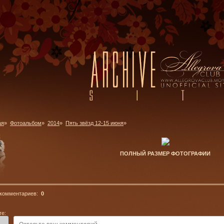
ая
»
Фотоальбом
»
2014
»
Пять звёзд 12-15 июня
»
ПОЛНЫЙ РАЗМЕР ФОТОГРАФИИ
 комментариев:
0
те: