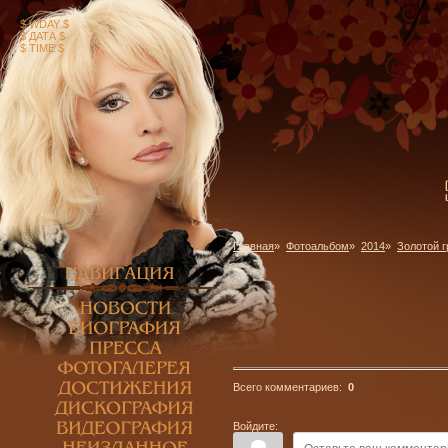
$ WDAY $
$ ДАТА $
$ TIME $
Главная
»
Фотоальбом
»
2014
»
Золотой 
Всего комментариев:
0
Войдите: