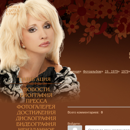
$ WDAY $
$ ДАТА $
$ TIME $
Главная
»
Фотоальбом
»
19.. 1979
»
1979
»
Всего комментариев:
0
Войдите: