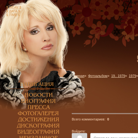
$ WDAY $
$ ДАТА $
$ TIME $
Главная
»
Фотоальбом
»
19.. 1979
»
1979
»
Всего комментариев:
0
Войдите: