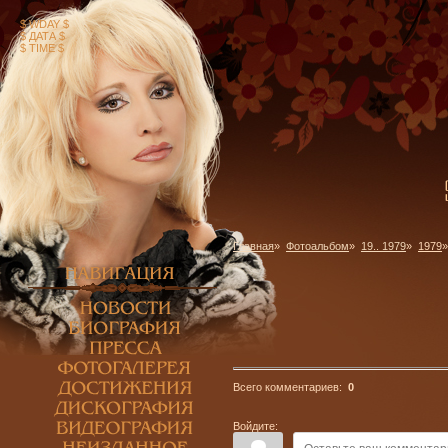
$ WDAY $
$ ДАТА $
$ TIME $
Главная
»
Фотоальбом
»
19.. 1979
»
1979
»
Всего комментариев:
0
Войдите: